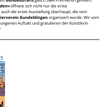
des
GundeliDräffs
gleich zwei Premieren gefeiert:
den»
öffnete sich nicht nur die erste
h auch die erste Ausstellung überhaupt, die vom
tierverein Gundeldingen
organisiert wurde. Wir vom
ngenen Auftakt und gratulieren der Künstlerin
!
25