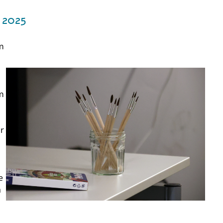
 2025
m
m
r
e
a