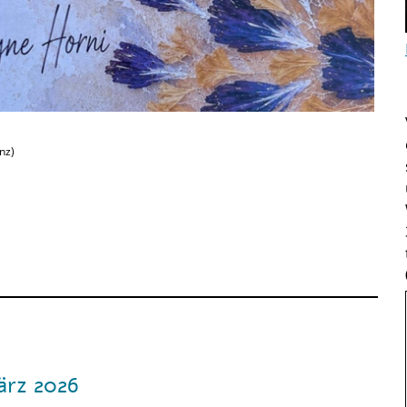
unz
)
ärz 2026