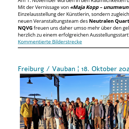
Am 1. November wurden in den Räumlichkeiten 
Mit der Vernissage von
«Maja Kopp – unumwun
Einzelausstellung der Künstlerin, sondern zugleic
neuen Veranstaltungsteam des
Neutralen Quar
NQVG
freuen uns daher umso mehr über den gelu
herzlich zu einem erfolgreichen Ausstellungsstart
Kommentierte Bilderstrecke
Freiburg / Vauban ¦ 18. Oktober 20