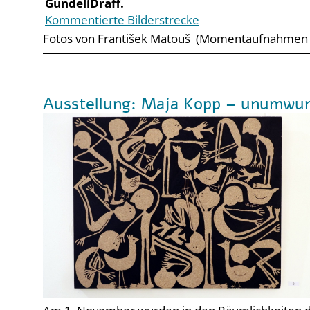
GundeliDräff.
Kommentierte Bilderstrecke
Fotos von František Matouš
(Momentaufnahmen g
Ausstellung: Maja Kopp – unumwun