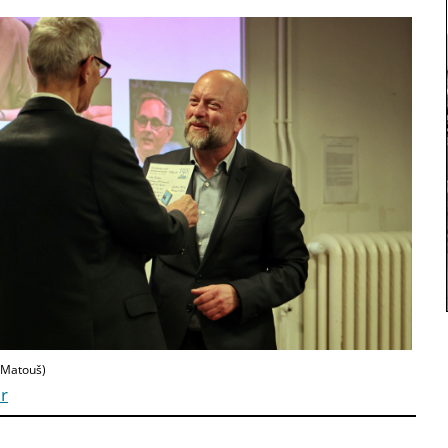
 Matouš)
r